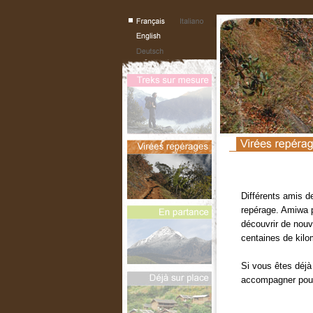
Différents amis d
repérage. Amiwa p
découvrir de nouv
centaines de kilo
Si vous êtes déjà
accompagner pour