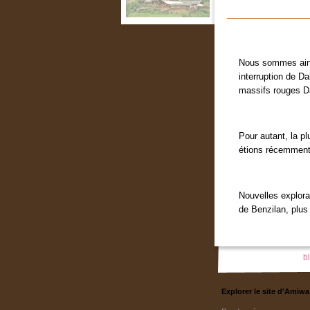
Nous sommes ainsi
interruption de Da
massifs rouges Da
Pour autant, la p
étions récemment 
Nouvelles explora
de Benzilan, plus
b
Explorer le site d'Amiwa