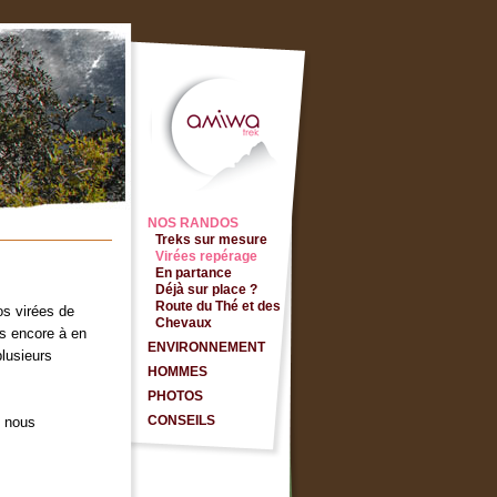
NOS RANDOS
Treks sur mesure
Virées repérage
En partance
Déjà sur place ?
Route du Thé et des
os virées de
Chevaux
us encore à en
ENVIRONNEMENT
plusieurs
HOMMES
PHOTOS
CONSEILS
z nous