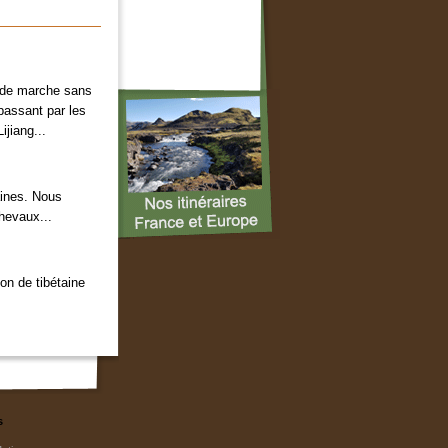
s de marche sans
 passant par les
jiang...
aines. Nous
hevaux...
on de tibétaine
s