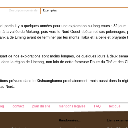
Description générale
Exemples
 partis il y a quelques années pour une exploration au long cours : 32 jour
li à la vallée du Mékong, puis vers le Nord-Ouest tibétain et ses pélerinages,
nxia de Liming avant de terminer par les monts Haba et la belle et bruyante Li
lupart de nos explorations sont moins longues, de quelques jours à deux sem
dans la région de Lincang, non loin de cette fameuse Route du Thé et des C
tions prévues dans le Xishuangbanna prochainement, mais aussi dans la régi
 au Nord...
log
contact
plan du site
mentions légales
FAQ
lexique
Randonnées...
Liens externe