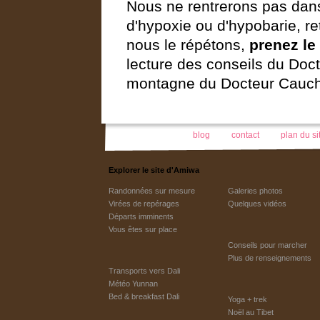
Nous ne rentrerons pas dan
d'hypoxie ou d'hypobarie, ret
nous le répétons,
prenez le
lecture des conseils du Doc
montagne du Docteur Cauch
blog
contact
plan du si
Explorer le site d'Amiwa
Randonnées sur mesure
Galeries photos
Virées de repérages
Quelques vidéos
Départs imminents
Vous êtes sur place
Conseils pour marcher
Plus de renseignements
Transports vers Dali
Météo Yunnan
Bed & breakfast Dali
Yoga + trek
Noël au Tibet