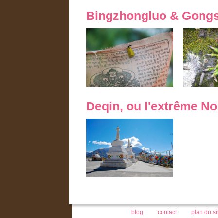
Bingzhongluo & Gong
Deqin, ou l'extrême N
blog
contact
plan du si