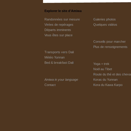
Explorer le site d'Amiwa
Randonnées sur mesure
Galeries photos
Virées de repérages
Quelques vidéos
Départs imminents
Vous êtes sur place
Conseils pour marcher
Plus de renseignements
Transports vers Dali
Météo Yunnan
Bed & breakfast Dali
Yoga + trek
Noël au Tibet
Route du thé et des chev
Amiwa in your language
Koras du Yunnan
Contact
Kora du Kawa Karpo