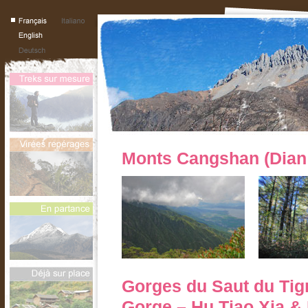
Monts Cangshan (Dian
Gorges du Saut du Tig
Gorge – Hu Tiao Xia &